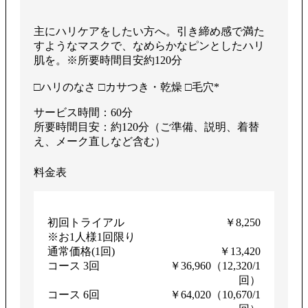
主にハリケアをしたい方へ。引き締め感で満た
すようなマスクで、なめらかなピンとしたハリ
肌を。※所要時間目安約120分
□ハリのなさ □カサつき・乾燥 □毛穴*
サービス時間：60分
所要時間目安：約120分（ご準備、説明、着替
え、メーク直しなど含む）
料金表
初回トライアル
￥8,250
※お1人様1回限り
通常価格(1回)
￥13,420
コース 3回
￥36,960（12,320/1
回）
コース 6回
￥64,020（10,670/1