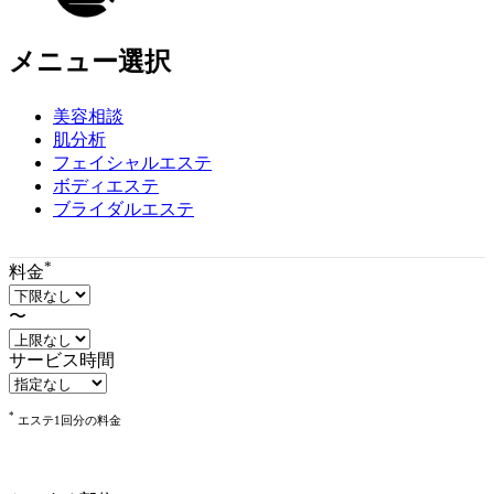
ツ
エ
リ
メニュー選択
ア
で
美容相談
す
肌分析
フェイシャルエステ
ボディエステ
ブライダルエステ
*
料金
〜
サービス時間
*
エステ1回分の料金