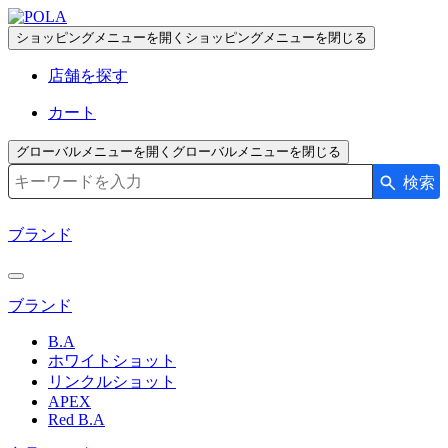
ペ
ー
ショッピングメニューを開く
ショッピングメニューを閉じる
ジ
店舗を探す
の
先
カート
頭
で
グローバルメニューを開く
グローバルメニューを閉じる
す
検索
検索キーワード入力
コ
ン
ブランド
テ
ン
ツ
ブランド
エ
リ
B.A
ア
ホワイトショット
へ
リンクルショット
APEX
Red B.A