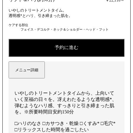
を
￥22,110～
いやしのトリートメントタイム。
透明感*とハリ、引き締まった肌を。
ケアする部位
再
フェイス・デコルテ・ネック＆ショルダー・ヘッド・フット
予約に進む
生
メニュー詳細
す
いやしのトリートメントタイムから、上向いて
いく至福の⽇々を。冴えわたるような透明感*、
弾むようなハリ感、すっきりと引き締まった肌
を。※所要時間目安約150分
る
□ハリのなさ □カサつき・乾燥 □くすみ* □毛穴*
□リラックスした時間を過ごしたい