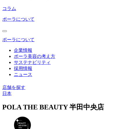
コラム
ポーラについて
ポーラについて
企業情報
ポーラ美容の考え方
サステナビリティ
採用情報
ニュース
店舗を探す
日本
コ
POLA THE BEAUTY 半田中央店
ン
テ
ン