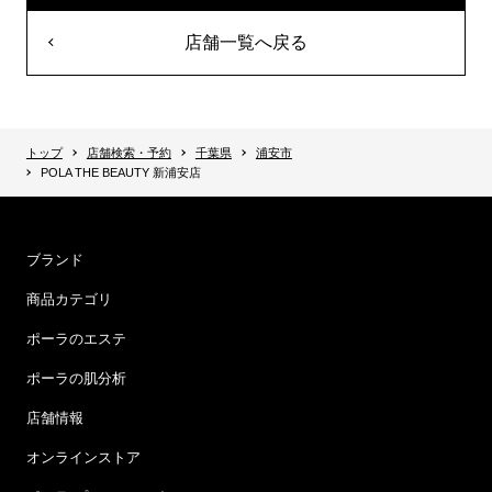
店舗一覧へ戻る
トップ
店舗検索・予約
千葉県
浦安市
POLA THE BEAUTY 新浦安店
ブランド
商品カテゴリ
ポーラのエステ
ポーラの肌分析
店舗情報
オンラインストア