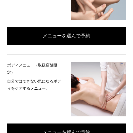
メニューを選んで予約
ボディメニュー（取扱店舗限
定）
自分ではできない気になるボデ
ィをケアするメニュー。
メニューを選んで予約