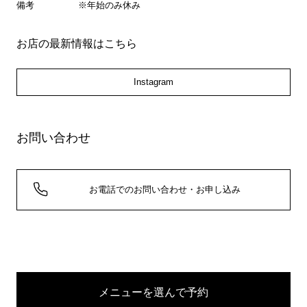
備考
※年始のみ休み
お店の最新情報はこちら
Instagram
お問い合わせ
お電話でのお問い合わせ・お申し込み
メニューを選んで予約