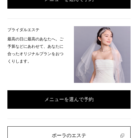
ブライダルエステ
最高の日に最高のあなたへ。ご
予算などにあわせて、あなたに
合ったオリジナルプランをおつ
くりします。
メニューを選んで予約
ポーラのエステ