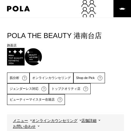
ペ
ー
ジ
の
コ
先
ン
頭
テ
POLA THE BEAUTY 港南台店
で
ン
す
ツ
路面店
コ
エ
ン
リ
テ
ア
ン
で
ツ
す
肌分析
オンラインカウンセリング
Shop de Pick
エ
リ
ジェンダーレス対応
トップクオリティ店
ア
へ
ビューティーマイスター在籍店
詳しくはこちら
詳しくはこちら
メニュー
オンラインカウンセリング
店舗詳細
お問い合わせ