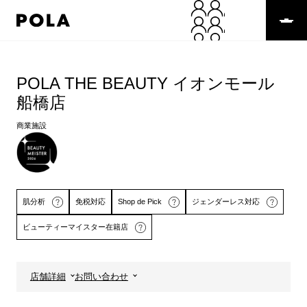
ペ
ー
ジ
の
コ
先
ン
頭
テ
POLA THE BEAUTY イオンモール
で
ン
船橋店
す
ツ
コ
エ
商業施設
ン
リ
テ
ア
ン
で
ツ
す
エ
リ
肌分析
免税対応
Shop de Pick
ジェンダーレス対応
ア
へ
ビューティーマイスター在籍店
店舗詳細
お問い合わせ
詳しくはこちら
詳しくはこちら