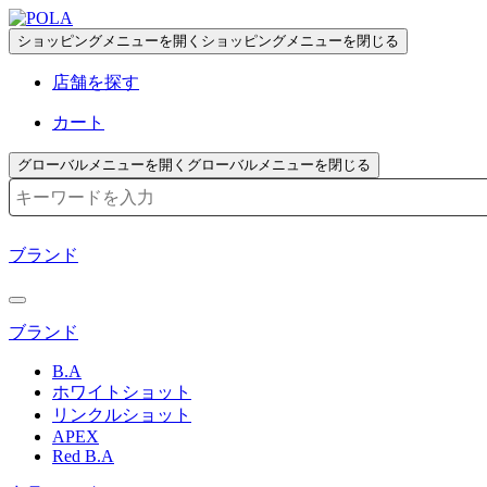
ペ
ー
ショッピングメニューを開く
ショッピングメニューを閉じる
ジ
店舗を探す
の
先
カート
頭
で
グローバルメニューを開く
グローバルメニューを閉じる
す
検索キーワード入力
コ
ン
ブランド
テ
ン
ツ
ブランド
エ
リ
B.A
ア
ホワイトショット
へ
リンクルショット
APEX
Red B.A