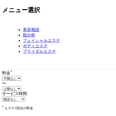
リ
メニュー選択
ア
で
す
美容相談
肌分析
フェイシャルエステ
ボディエステ
ブライダルエステ
*
料金
〜
サービス時間
*
エステ1回分の料金