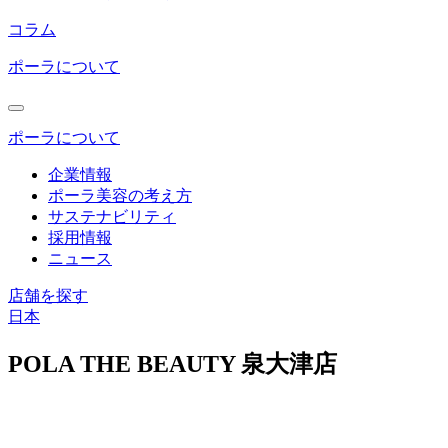
コラム
ポーラについて
ポーラについて
企業情報
ポーラ美容の考え方
サステナビリティ
採用情報
ニュース
店舗を探す
日本
コ
ン
POLA THE BEAUTY 泉大津店
テ
ン
ツ
エ