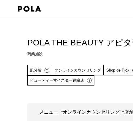
ペ
ー
ジ
コ
の
ン
先
テ
POLA THE BEAUTY ア
頭
ン
で
商業施設
ツ
す
エ
肌分析
オンラインカウンセリング
Shop de Pick
コ
リ
ン
ア
ビューティーマイスター在籍店
テ
で
ン
す
ツ
詳しくはこちら
エ
メニュー
オンラインカウンセリング
店
リ
ア