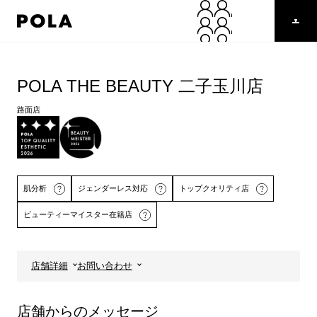
ペ
ー
ジ
の
コ
先
ン
頭
テ
POLA THE BEAUTY 二子玉川店
で
ン
す
ツ
路面店
コ
エ
ン
リ
テ
ア
ン
で
ツ
す
肌分析
ジェンダーレス対応
トップクオリティ店
エ
リ
ビューティーマイスター在籍店
ア
へ
店舗詳細
お問い合わせ
詳しくはこちら
店舗からのメッセージ