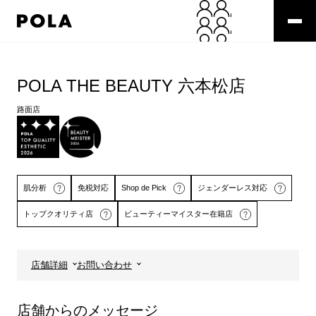
ペ
ー
ジ
の
コ
先
ン
頭
テ
POLA THE BEAUTY 六本松店
で
ン
す
ツ
路面店
コ
エ
ン
リ
テ
ア
ン
で
ツ
す
肌分析
免税対応
Shop de Pick
ジェンダーレス対応
エ
リ
トップクオリティ店
ビューティーマイスター在籍店
ア
へ
店舗詳細
お問い合わせ
詳しくはこちら
詳しくはこちら
店舗からのメッセージ