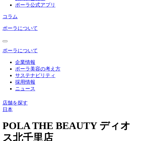
ポーラ公式アプリ
コラム
ポーラについて
ポーラについて
企業情報
ポーラ美容の考え方
サステナビリティ
採用情報
ニュース
店舗を探す
日本
コ
ン
POLA THE BEAUTY ディオ
テ
ス北千里店
ン