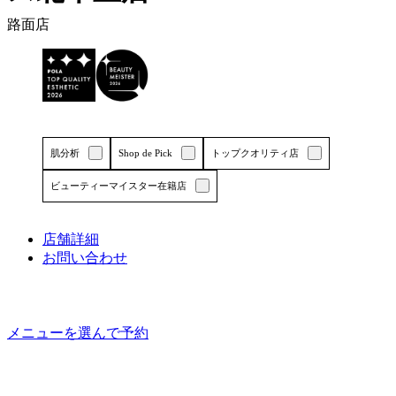
ツ
エ
路面店
リ
ア
で
す
肌分析
Shop de Pick
トップクオリティ店
ビューティーマイスター在籍店
店舗詳細
お問い合わせ
詳しくはこちら
詳しくはこちら
メニューを選んで予約