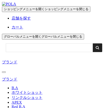
ペ
ー
ショッピングメニューを開く
ショッピングメニューを閉じる
ジ
店舗を探す
の
先
カート
頭
で
グローバルメニューを開く
グローバルメニューを閉じる
す
コ
ン
テ
ブランド
ン
ツ
エ
リ
ブランド
ア
B.A
へ
ホワイトショット
リンクルショット
APEX
Red B.A