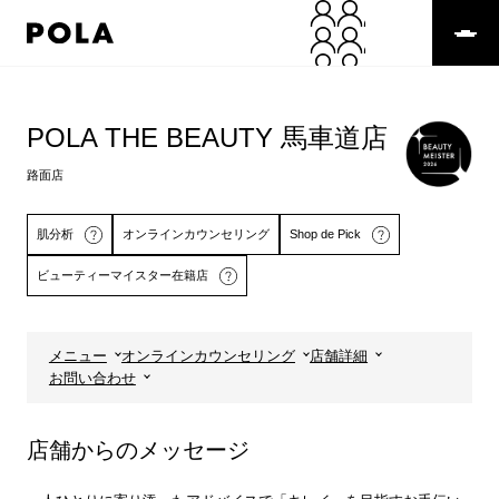
ペ
ー
ジ
の
コ
先
ン
頭
テ
POLA THE BEAUTY 馬車道店
で
ン
す
ツ
路面店
コ
エ
ン
リ
テ
ア
肌分析
オンラインカウンセリング
Shop de Pick
ン
で
ビューティーマイスター在籍店
ツ
す
エ
リ
ア
メニュー
オンラインカウンセリング
店舗詳細
へ
詳しくはこちら
詳しくはこちら
お問い合わせ
店舗からのメッセージ