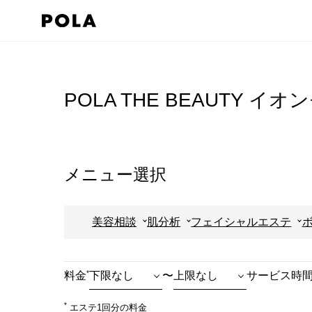
ペ
ー
ジ
コ
の
ン
先
テ
POLA THE BEAUTY 
頭
ン
で
ツ
す
エ
コ
リ
メニュー選択
ン
ア
テ
で
美容相談
肌分析
フェイシャルエステ
ン
す
ツ
エ
*
料金
〜
サービス時
リ
ア
*
エステ1回分の料金