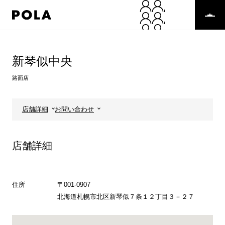
ペ
ー
ジ
の
コ
先
ン
頭
テ
新琴似中央
で
ン
す
ツ
路面店
コ
エ
ン
リ
テ
ア
店舗詳細
お問い合わせ
ン
で
ツ
す
エ
店舗詳細
リ
ア
へ
住所
〒001-0907
北海道札幌市北区新琴似７条１２丁目３－２７