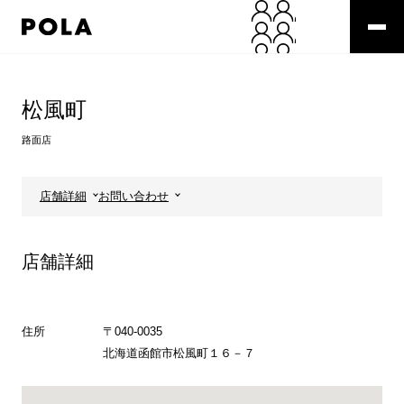
ペ
ー
ジ
の
コ
先
ン
頭
テ
松風町
で
ン
す
ツ
路面店
コ
エ
ン
リ
テ
ア
店舗詳細
お問い合わせ
ン
で
ツ
す
エ
店舗詳細
リ
ア
へ
住所
〒040-0035
北海道函館市松風町１６－７