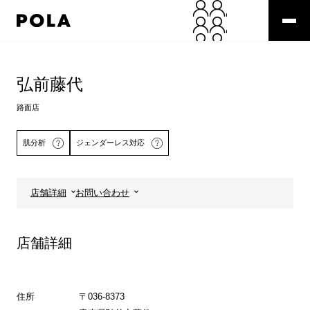
ペ
ー
ジ
の
コ
先
ン
頭
テ
弘前藤代
で
ン
す
ツ
路面店
コ
エ
ン
リ
肌分析
ジェンダーレス対応
テ
ア
ン
で
ツ
す
エ
店舗詳細
お問い合わせ
リ
詳しくはこちら
ア
へ
店舗詳細
住所
〒036-8373