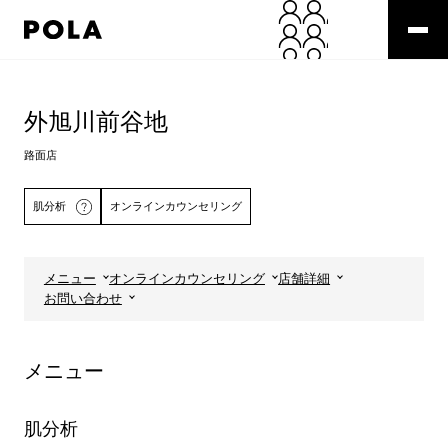
ペ
ー
ジ
の
コ
先
ン
頭
テ
外旭川前谷地
で
ン
す
ツ
路面店
コ
エ
ン
リ
肌分析
オンラインカウンセリング
テ
ア
ン
で
ツ
す
エ
メニュー
オンラインカウンセリング
店舗詳細
リ
詳しくはこちら
お問い合わせ
ア
へ
メニュー
肌分析