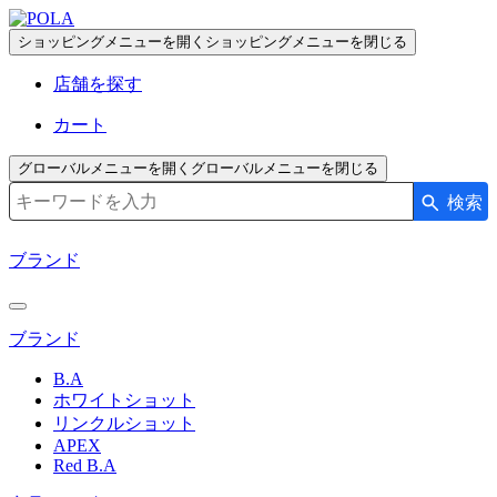
ペ
ー
ショッピングメニューを開く
ショッピングメニューを閉じる
ジ
店舗を探す
の
先
カート
頭
で
グローバルメニューを開く
グローバルメニューを閉じる
す
検索
検索キーワード入力
コ
ン
ブランド
テ
ン
ツ
ブランド
エ
リ
B.A
ア
ホワイトショット
へ
リンクルショット
APEX
Red B.A