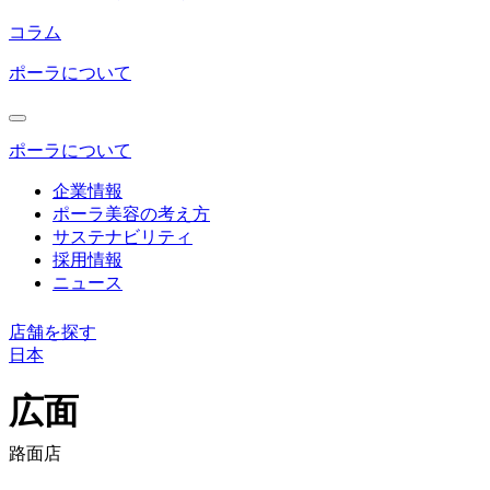
コラム
ポーラについて
ポーラについて
企業情報
ポーラ美容の考え方
サステナビリティ
採用情報
ニュース
店舗を探す
日本
コ
ン
広面
テ
ン
路面店
ツ