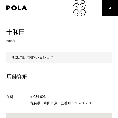
ペ
ー
ジ
の
コ
先
ン
頭
テ
十和田
で
ン
す
ツ
路面店
コ
エ
ン
リ
テ
ア
店舗詳細
お問い合わせ
ン
で
ツ
す
エ
店舗詳細
リ
ア
へ
住所
〒034-0034
青森県十和田市東十五番町１１－３－３