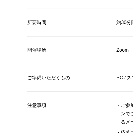
所要時間
約30分
開催場所
Zoom
ご準備いただくもの
PC /
注意事項
ご参
ンで
るメ
応募