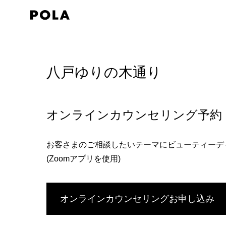
ペ
ー
ジ
コ
の
ン
先
テ
八戸ゆりの木通り
頭
ン
で
ツ
す
エ
オンラインカウンセリング予約
コ
リ
ン
ア
お客さまのご相談したいテーマにビューティーデ
テ
で
(Zoomアプリを使用)
ン
す
ツ
エ
オンラインカウンセリングお申し込み
リ
ア