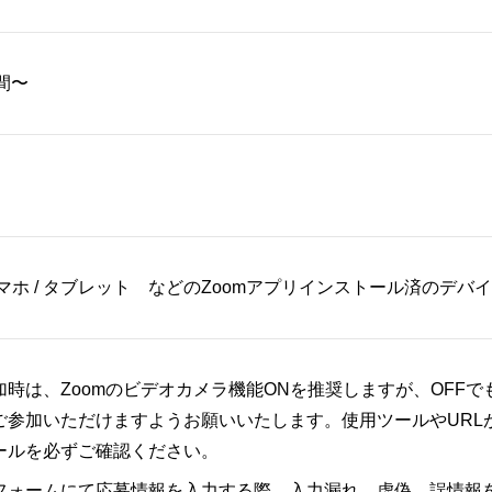
間〜
 スマホ / タブレット などのZoomアプリインストール済のデバ
加時は、Zoomのビデオカメラ機能ONを推奨しますが、OFFで
ご参加いただけますようお願いいたします。使用ツールやURL
ールを必ずご確認ください。
フォームにて応募情報を入力する際、入力漏れ、虚偽、誤情報