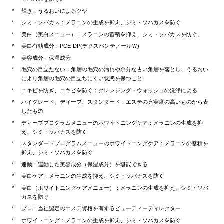
輝き：うるおいによるツヤ
シミ・ソバカス：メラニンの生成を抑え、シミ・ソバカスを防ぐ
美白（美白メニュー）：メラニンの蓄積を抑え、シミ・ソバカスを防ぐ。
美白有効成分：PCE-DP(デクスパンテノールＷ)
美容成分：保湿成分
毛穴の目立たない：角層の毛穴の汚れや余分な古い角層を落とし、うるおい
により角層の毛穴の目立ちにくい状態を保つこと
ニキビを防ぎ、ニキビを防ぐ：クレンジング・ウォッシュの洗浄による
ハイグレード、ディープ、スタンダード：エステの充実度の高いものから表
したもの
ディーププログラムメニューのホワイトニングケア：メラニンの生成を抑
え、シミ・ソバカスを防ぐ
スタンダードプログラムメニューのホワイトニングケア：メラニンの蓄積を
抑え、シミ・ソバカスを防ぐ
連動：連動した美容成分（保湿成分）を堪能できる
美白ケア：メラニンの生成を抑え、シミ・ソバカスを防ぐ
美白（ホワイトニングケアメニュー）：メラニンの生成を抑え、シミ・ソバ
カスを防ぐ
プロ：当社認定のエステ資格を有するビューティーディレクター
ホワイトニング：メラニンの生成を抑え、シミ・ソバカスを防ぐ