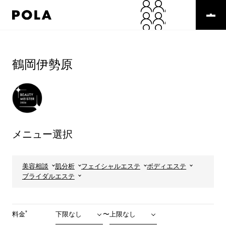
ペ
ー
ジ
の
コ
先
ン
頭
テ
鶴岡伊勢原
で
ン
す
ツ
コ
エ
ン
リ
テ
ア
ン
で
ツ
す
メニュー選択
エ
リ
ア
へ
美容相談
肌分析
フェイシャルエステ
ボディエステ
ブライダルエステ
*
料金
〜