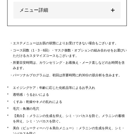
メニュー詳細
エステメニューはお肌の状態によりお受けできない場合もございます。
コース回数（1・3・6回）・マスク個数・オプションの組み合わせをお選びい
ただけるカスタマイズコースもございます。
所要目安時間は、カウンセリング・お着換え・メーク直しなどのお時間を含
みます。
パーソナルプログラムは、初回は所要時間に約30分の肌分析を含みます。
エイジングケア：年齢に応じた化粧品等によるお手入れ
透明感：うるおいによる
くすみ：乾燥やキメの乱れによる
毛穴：角層の毛穴
【美白】：メラニンの生成を抑え、シミ・ソバカスを防ぐ。メラニンの蓄積
を抑え、シミ・ソバカスを防ぐ。
美白（ビューティーハリ＆美白メニュー）：メラニンの生成を抑え、シミ・
ソバカスを防ぐ。