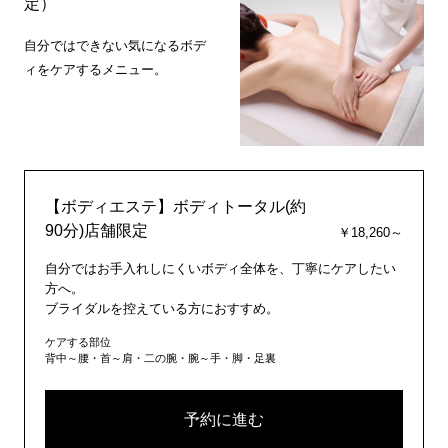
定）
自分ではできない気になるボデ
ィをケアするメニュー。
【ボディエステ】ボディトータル(約
90分)店舗限定
￥18,260～
自分ではお手入れしにくいボディ全体を、丁寧にケアしたい
方へ。
ブライダルを控えている方におすすめ。
ケアする部位
背中～腰・首～肩・二の腕・腕～手・脚・足裏
予約に進む