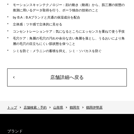
モーションスキャンテクノロジー：顔の動き（動画）から、肌三層の状態の
推測に用いるデータ取得を行う、ポーラ独自の技術のこと
by B.A：B.Aブランドと共通の保湿成分を配合
立体感：ツヤ感で立体的に見せる
コンセントレーションケア：気になるところにエッセンスを重ねて使う手技
毛穴ケア：角層の毛穴の汚れや余分な古い角層を落とし、うるおいにより角
層の毛穴の目立ちにくい肌状態を保つこと
シミを防ぐ：メラニンの蓄積を抑え、シミ・ソバカスを防ぐ
店舗詳細へ戻る
トップ
店舗検索・予約
山形県
鶴岡市
鶴岡伊勢原
ブランド