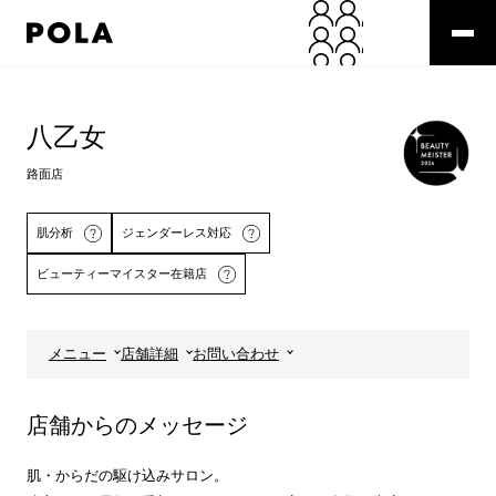
ペ
ー
ジ
の
コ
先
ン
頭
テ
八乙女
で
ン
す
ツ
路面店
コ
エ
ン
リ
テ
ア
肌分析
ジェンダーレス対応
ン
で
ビューティーマイスター在籍店
ツ
す
エ
リ
ア
メニュー
店舗詳細
お問い合わせ
へ
詳しくはこちら
店舗からのメッセージ
肌・からだの駆け込みサロン。