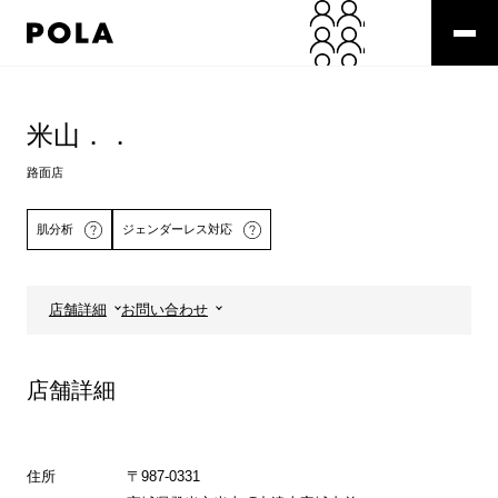
ペ
ー
ジ
の
コ
先
ン
頭
テ
米山．．
で
ン
す
ツ
路面店
コ
エ
ン
リ
肌分析
ジェンダーレス対応
テ
ア
ン
で
ツ
す
エ
店舗詳細
お問い合わせ
リ
詳しくはこちら
ア
へ
店舗詳細
住所
〒987-0331