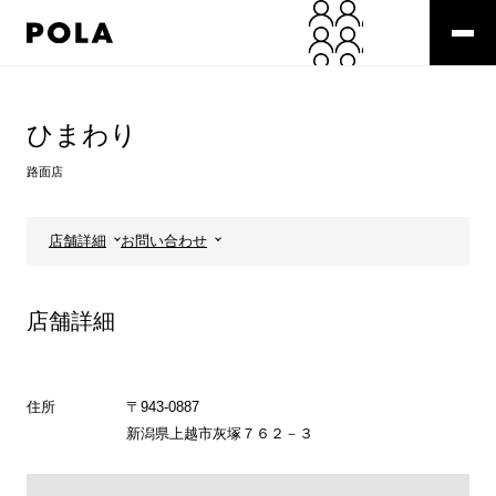
ペ
ー
ジ
の
コ
先
ン
頭
テ
ひまわり
で
ン
す
ツ
路面店
コ
エ
ン
リ
テ
ア
店舗詳細
お問い合わせ
ン
で
ツ
す
エ
店舗詳細
リ
ア
へ
住所
〒943-0887
新潟県上越市灰塚７６２－３