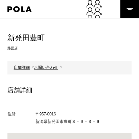
ペ
ー
ジ
の
コ
先
ン
頭
テ
新発田豊町
で
ン
す
ツ
路面店
コ
エ
ン
リ
テ
ア
店舗詳細
お問い合わせ
ン
で
ツ
す
エ
店舗詳細
リ
ア
へ
住所
〒957-0016
新潟県新発田市豊町３－６－３－６