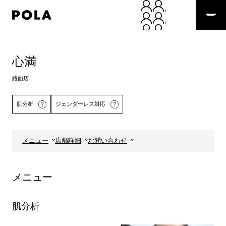
ペ
ー
ジ
の
コ
先
ン
頭
テ
心満
で
ン
す
ツ
路面店
コ
エ
ン
リ
肌分析
ジェンダーレス対応
テ
ア
ン
で
ツ
す
エ
メニュー
店舗詳細
お問い合わせ
リ
詳しくはこちら
ア
へ
メニュー
肌分析