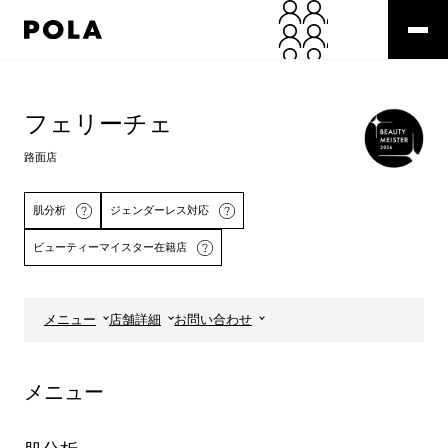
ペ
ー
ジ
の
コ
先
ン
頭
テ
フェリーチェ
で
ン
す
ツ
路面店
コ
エ
ン
リ
テ
ア
肌分析
ジェンダーレス対応
ン
で
ビューティーマイスター在籍店
ツ
す
エ
リ
ア
メニュー
店舗詳細
お問い合わせ
へ
詳しくはこちら
メニュー