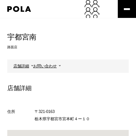
ペ
ー
ジ
の
コ
先
ン
頭
テ
宇都宮南
で
ン
す
ツ
路面店
コ
エ
ン
リ
テ
ア
店舗詳細
お問い合わせ
ン
で
ツ
す
エ
店舗詳細
リ
ア
へ
住所
〒321-0163
栃木県宇都宮市宮本町４ー１０