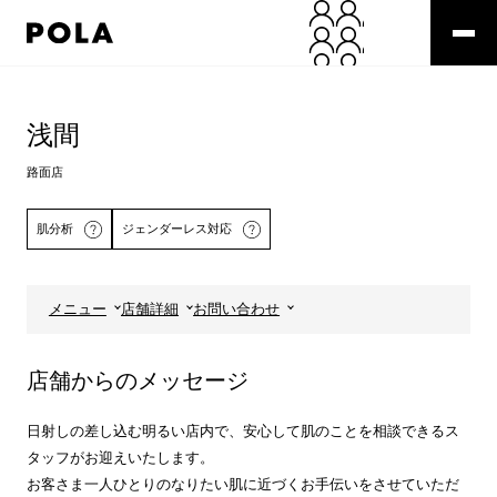
ペ
ー
ジ
の
コ
先
ン
頭
テ
浅間
で
ン
す
ツ
路面店
コ
エ
ン
リ
肌分析
ジェンダーレス対応
テ
ア
ン
で
ツ
す
エ
メニュー
店舗詳細
お問い合わせ
リ
詳しくはこちら
ア
へ
店舗からのメッセージ
日射しの差し込む明るい店内で、安心して肌のことを相談できるス
タッフがお迎えいたします。
お客さま一人ひとりのなりたい肌に近づくお手伝いをさせていただ