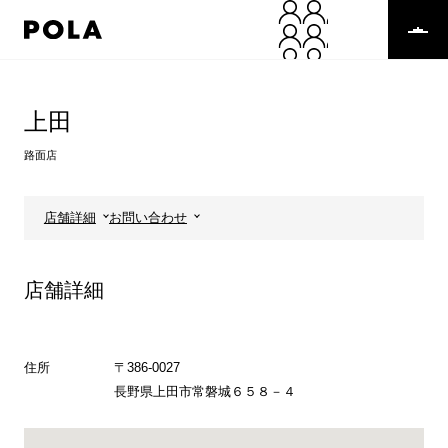
ペ
ー
ジ
の
コ
先
ン
頭
テ
上田
で
ン
す
ツ
路面店
コ
エ
ン
リ
テ
ア
店舗詳細
お問い合わせ
ン
で
ツ
す
エ
店舗詳細
リ
ア
へ
住所
〒386-0027
長野県上田市常磐城６５８－４