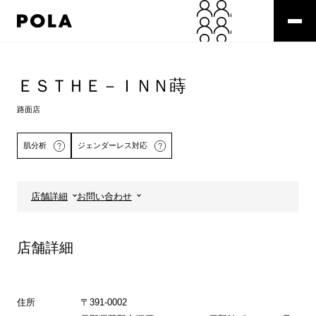
ペ
ー
ジ
の
コ
先
ン
頭
テ
ＥＳＴＨＥ－ＩＮＮ蒔
で
ン
す
ツ
路面店
コ
エ
ン
リ
肌分析
ジェンダーレス対応
テ
ア
ン
で
ツ
す
エ
店舗詳細
お問い合わせ
リ
詳しくはこちら
ア
へ
店舗詳細
住所
〒391-0002