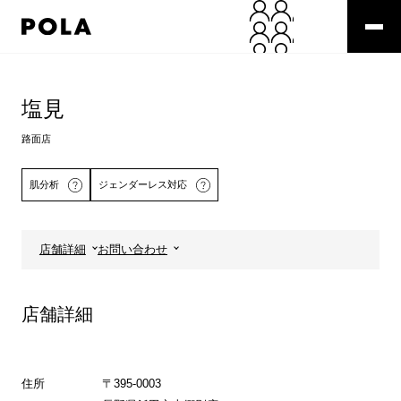
ペ
ー
ジ
の
コ
先
ン
頭
テ
塩見
で
ン
す
ツ
路面店
コ
エ
ン
リ
肌分析
ジェンダーレス対応
テ
ア
ン
で
ツ
す
エ
店舗詳細
お問い合わせ
リ
詳しくはこちら
ア
へ
店舗詳細
住所
〒395-0003