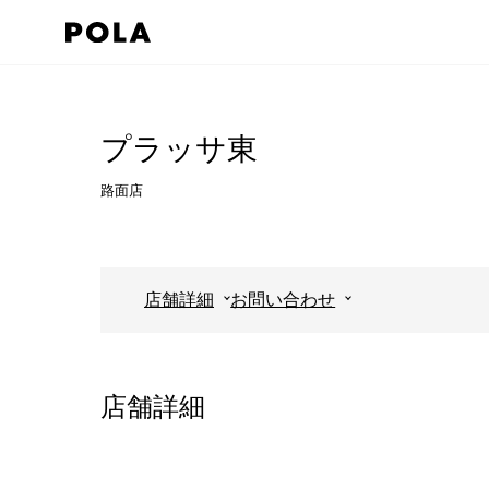
ペ
ー
ジ
コ
の
ン
先
テ
プラッサ東
頭
ン
路面店
で
ツ
す
エ
コ
リ
ン
ア
店舗詳細
お問い合わせ
テ
で
ン
す
ツ
店舗詳細
エ
リ
ア