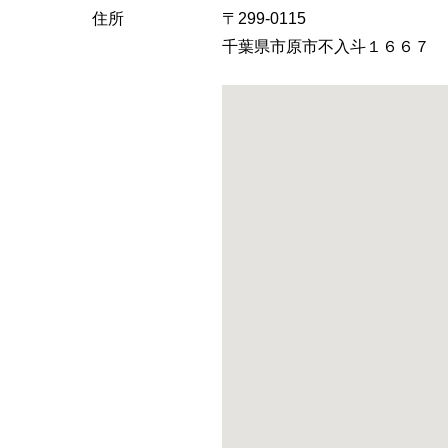
へ
住所
〒299-0115
千葉県市原市不入斗１６６７