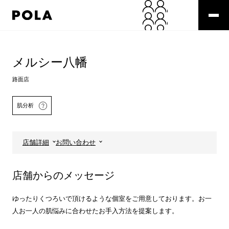
ペ
ー
ジ
の
コ
先
ン
頭
テ
メルシー八幡
で
ン
す
ツ
路面店
コ
エ
ン
リ
肌分析
テ
ア
ン
で
ツ
す
エ
店舗詳細
お問い合わせ
リ
ア
へ
詳しくはこちら
店舗からのメッセージ
ゆったりくつろいで頂けるような個室をご用意しております。お一
人お一人の肌悩みに合わせたお手入方法を提案します。