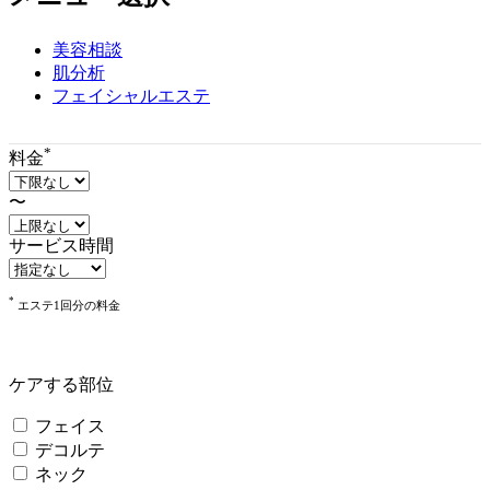
ツ
エ
リ
美容相談
ア
肌分析
で
フェイシャルエステ
す
*
料金
〜
サービス時間
*
エステ1回分の料金
ケアする部位
フェイス
デコルテ
ネック