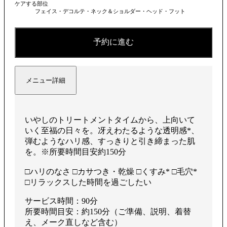
ケアする部位
フェイス・デコルテ・ネック＆ショルダー・ヘッド・フット
予約に進む
メニュー詳細
いやしのトリートメントタイムから、上向いて
いく至福の⽇々を。冴えわたるような透明感*、
弾むようなハリ感、すっきりと引き締まった肌
を。※所要時間目安約150分
□ハリのなさ □カサつき・乾燥 □くすみ* □毛穴*
□リラックスした時間を過ごしたい
サービス時間：90分
所要時間目安：約150分（ご準備、説明、着替
え、メーク直しなど含む）