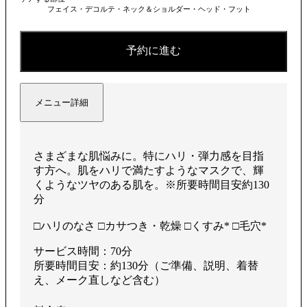
フェイス・デコルテ・ネック＆ショルダー・ヘッド・フット
予約に進む
メニュー詳細
さまざまな肌悩みに。特にハリ・弾力感を目指
す方へ。肌をハリで満たすようなマスクで、輝
くようなツヤのある肌を。※所要時間目安約130
分
□ハリのなさ □カサつき・乾燥 □くすみ* □毛穴*
サービス時間：70分
所要時間目安：約130分（ご準備、説明、着替
え、メーク直しなど含む）