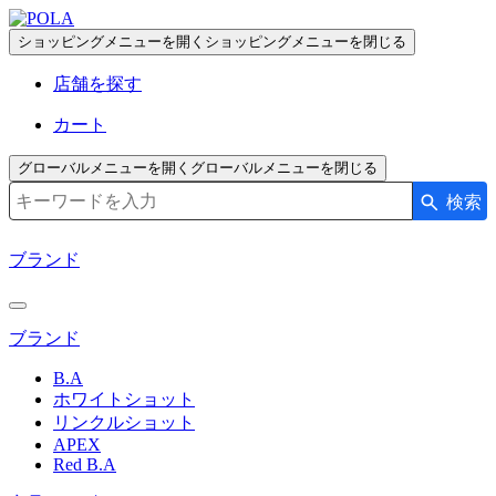
ペ
ー
ショッピングメニューを開く
ショッピングメニューを閉じる
ジ
店舗を探す
の
先
カート
頭
で
グローバルメニューを開く
グローバルメニューを閉じる
す
検索
検索キーワード入力
コ
ン
ブランド
テ
ン
ツ
ブランド
エ
リ
B.A
ア
ホワイトショット
へ
リンクルショット
APEX
Red B.A