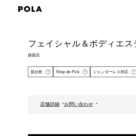
ペ
ー
ジ
コ
の
ン
先
テ
フェイシャル＆ボディエス
頭
ン
で
路面店
ツ
す
エ
肌分析
Shop de Pick
ジェンダーレス対応
コ
リ
ン
ア
テ
で
ン
す
店舗詳細
お問い合わせ
ツ
詳しくはこちら
エ
詳しくはこち
リ
ア