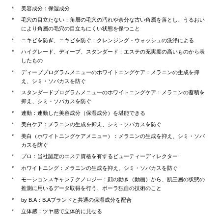
美容成分：保湿成分
毛穴の目立たない：角層の毛穴の汚れや余分な古い角層を落とし、うるおい
により角層の毛穴の目立ちにくい状態を保つこと
ニキビを防ぎ、ニキビを防ぐ：クレンジング・ウォッシュの洗浄による
ハイグレード、ディープ、スタンダード：エステの充実度の高いものから表
したもの
ディーププログラムメニューのホワイトニングケア：メラニンの生成を抑
え、シミ・ソバカスを防ぐ
スタンダードプログラムメニューのホワイトニングケア：メラニンの蓄積を
抑え、シミ・ソバカスを防ぐ
連動：連動した美容成分（保湿成分）を堪能できる
美白ケア：メラニンの生成を抑え、シミ・ソバカスを防ぐ
美白（ホワイトニングケアメニュー）：メラニンの生成を抑え、シミ・ソバ
カスを防ぐ
プロ：当社認定のエステ資格を有するビューティーディレクター
ホワイトニング：メラニンの生成を抑え、シミ・ソバカスを防ぐ
モーションスキャンテクノロジー：顔の動き（動画）から、肌三層の状態の
推測に用いるデータ取得を行う、ポーラ独自の技術のこと
by B.A：B.Aブランドと共通の保湿成分を配合
立体感：ツヤ感で立体的に見せる