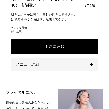
40分)店舗限定
￥7,920～
肌をなめらかに整え、美しい脚を目指す方へ。
ひざ周りやふくらはぎ、足裏までケア。
ケアする部位
脚・足裏
予約に進む
メニュー詳細
ブライダルエステ
最高の日に最高のあなたへ。ご
予算などにあわせて、あなたに