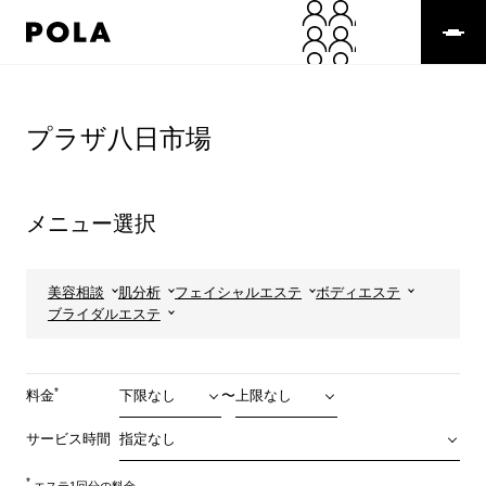
ペ
ー
ジ
の
コ
先
ン
頭
テ
プラザ八日市場
で
ン
す
ツ
コ
エ
ン
リ
メニュー選択
テ
ア
ン
で
ツ
す
エ
美容相談
肌分析
フェイシャルエステ
ボディエステ
リ
ブライダルエステ
ア
へ
*
料金
〜
サービス時間
*