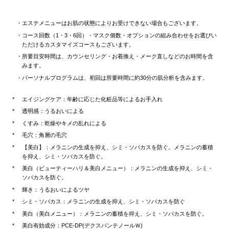
エステメニューはお肌の状態によりお受けできない場合もございます。
コース回数（1・3・6回）・マスク個数・オプションの組み合わせをお選びい
ただけるカスタマイズコースもございます。
所要目安時間は、カウンセリング・お着換え・メーク直しなどのお時間を含
みます。
パーソナルプログラムは、初回は所要時間に約30分の肌分析を含みます。
エイジングケア：年齢に応じた化粧品等によるお手入れ
透明感：うるおいによる
くすみ：乾燥やキメの乱れによる
毛穴：角層の毛穴
【美白】：メラニンの生成を抑え、シミ・ソバカスを防ぐ。メラニンの蓄積
を抑え、シミ・ソバカスを防ぐ。
美白（ビューティーハリ＆美白メニュー）：メラニンの生成を抑え、シミ・
ソバカスを防ぐ。
輝き：うるおいによるツヤ
シミ・ソバカス：メラニンの生成を抑え、シミ・ソバカスを防ぐ
美白（美白メニュー）：メラニンの蓄積を抑え、シミ・ソバカスを防ぐ。
美白有効成分：PCE-DP(デクスパンテノールＷ)