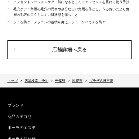
コンセントレーションケア：気になるところにエッセンスを重ねて使う手技
毛穴ケア：角層の毛穴の汚れや余分な古い角層を落とし、うるおいにより角
層の毛穴の目立ちにくい肌状態を保つこと
シミを防ぐ：メラニンの蓄積を抑え、シミ・ソバカスを防ぐ
店舗詳細へ戻る
トップ
店舗検索・予約
千葉県
匝瑳市
プラザ八日市場
ブランド
商品カテゴリ
ポーラのエステ
ポーラの肌分析