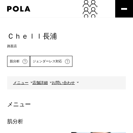
ペ
ー
ジ
の
コ
先
ン
頭
テ
Ｃｈｅｌｌ長浦
で
ン
す
ツ
路面店
コ
エ
ン
リ
肌分析
ジェンダーレス対応
テ
ア
ン
で
ツ
す
エ
メニュー
店舗詳細
お問い合わせ
リ
詳しくはこちら
ア
へ
メニュー
肌分析