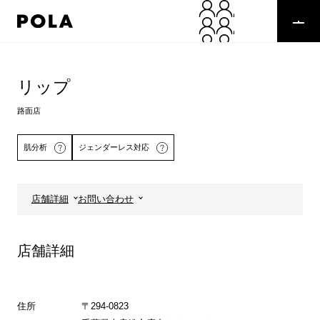
ペ
ー
ジ
の
コ
先
ン
頭
テ
リップ
で
ン
す
ツ
路面店
コ
エ
ン
リ
肌分析
ジェンダーレス対応
テ
ア
ン
で
ツ
す
エ
店舗詳細
お問い合わせ
リ
詳しくはこちら
ア
へ
店舗詳細
住所
〒294-0823