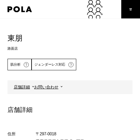
ペ
ー
ジ
の
コ
先
ン
頭
テ
東朋
で
ン
す
ツ
路面店
コ
エ
ン
リ
肌分析
ジェンダーレス対応
テ
ア
ン
で
ツ
す
エ
店舗詳細
お問い合わせ
リ
詳しくはこちら
ア
へ
店舗詳細
住所
〒297-0018