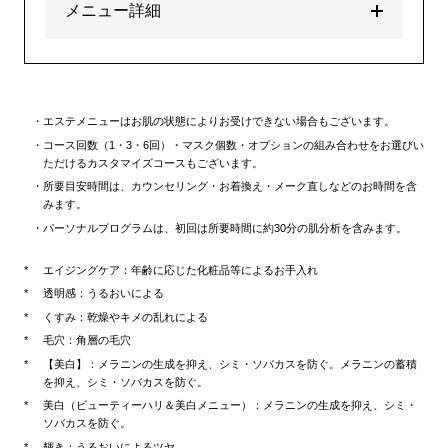
メニュー詳細
エステメニューはお肌の状態によりお受けできない場合もございます。
コース回数（1・3・6回）・マスク個数・オプションの組み合わせをお選びい
ただけるカスタマイズコースもございます。
所要目安時間は、カウンセリング・お着換え・メーク直しなどのお時間を含
みます。
パーソナルプログラムは、初回は所要時間に約30分の肌分析を含みます。
エイジングケア：年齢に応じた化粧品等によるお手入れ
透明感：うるおいによる
くすみ：乾燥やキメの乱れによる
毛穴：角層の毛穴
【美白】：メラニンの生成を抑え、シミ・ソバカスを防ぐ。メラニンの蓄積
を抑え、シミ・ソバカスを防ぐ。
美白（ビューティーハリ＆美白メニュー）：メラニンの生成を抑え、シミ・
ソバカスを防ぐ。
輝き：うるおいによるツヤ