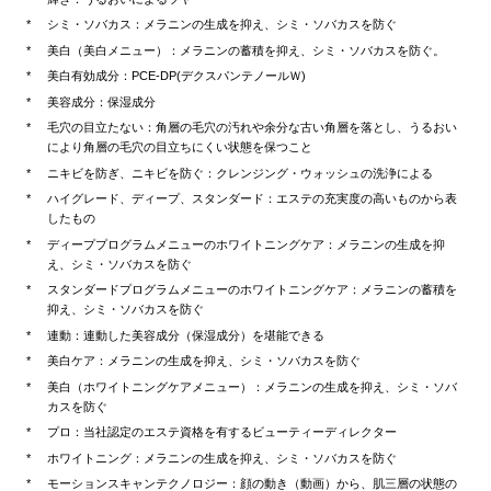
シミ・ソバカス：メラニンの生成を抑え、シミ・ソバカスを防ぐ
美白（美白メニュー）：メラニンの蓄積を抑え、シミ・ソバカスを防ぐ。
美白有効成分：PCE-DP(デクスパンテノールＷ)
美容成分：保湿成分
毛穴の目立たない：角層の毛穴の汚れや余分な古い角層を落とし、うるおい
により角層の毛穴の目立ちにくい状態を保つこと
ニキビを防ぎ、ニキビを防ぐ：クレンジング・ウォッシュの洗浄による
ハイグレード、ディープ、スタンダード：エステの充実度の高いものから表
したもの
ディーププログラムメニューのホワイトニングケア：メラニンの生成を抑
え、シミ・ソバカスを防ぐ
スタンダードプログラムメニューのホワイトニングケア：メラニンの蓄積を
抑え、シミ・ソバカスを防ぐ
連動：連動した美容成分（保湿成分）を堪能できる
美白ケア：メラニンの生成を抑え、シミ・ソバカスを防ぐ
美白（ホワイトニングケアメニュー）：メラニンの生成を抑え、シミ・ソバ
カスを防ぐ
プロ：当社認定のエステ資格を有するビューティーディレクター
ホワイトニング：メラニンの生成を抑え、シミ・ソバカスを防ぐ
モーションスキャンテクノロジー：顔の動き（動画）から、肌三層の状態の