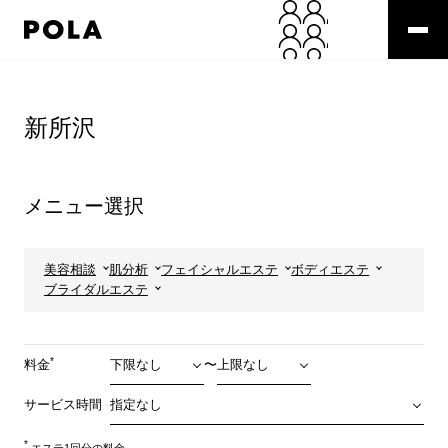
ペ
ー
ジ
の
コ
先
ン
頭
テ
新所沢
で
ン
す
ツ
コ
エ
ン
リ
メニュー選択
テ
ア
ン
で
ツ
す
エ
美容相談
肌分析
フェイシャルエステ
ボディエステ
リ
ブライダルエステ
ア
へ
*
料金
〜
サービス時間
*