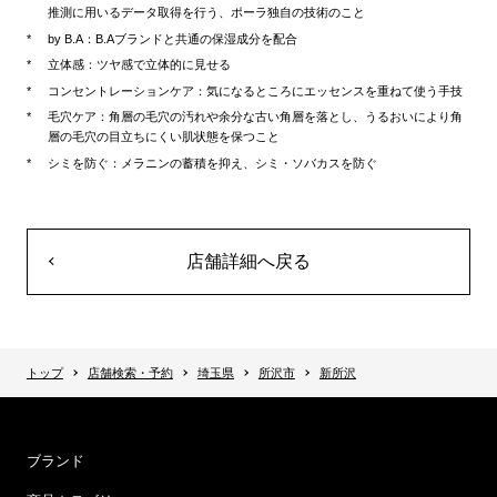
推測に用いるデータ取得を行う、ポーラ独自の技術のこと
by B.A：B.Aブランドと共通の保湿成分を配合
立体感：ツヤ感で立体的に見せる
コンセントレーションケア：気になるところにエッセンスを重ねて使う手技
毛穴ケア：角層の毛穴の汚れや余分な古い角層を落とし、うるおいにより角
層の毛穴の目立ちにくい肌状態を保つこと
シミを防ぐ：メラニンの蓄積を抑え、シミ・ソバカスを防ぐ
店舗詳細へ戻る
トップ
店舗検索・予約
埼玉県
所沢市
新所沢
ブランド