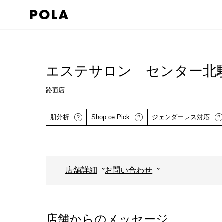
ペ
ー
ジ
コ
の
ン
先
テ
エステサロン センター北
頭
ン
で
路面店
ツ
す
エ
肌分析
Shop de Pick
ジェンダーレス対応
コ
リ
ン
ア
テ
で
ン
す
店舗詳細
お問い合わせ
ツ
詳しくはこちら
エ
詳しくはこち
リ
ア
店舗からのメッセージ