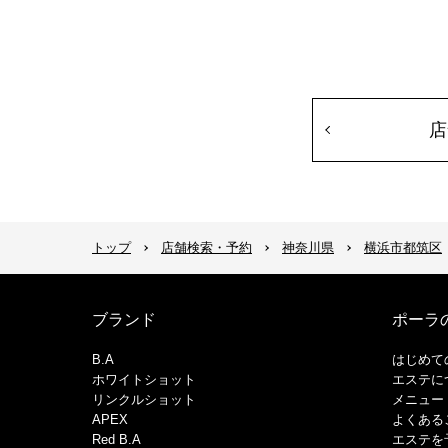
店
トップ
店舗検索・予約
神奈川県
横浜市都筑区
ブランド
ポーラ
B.A
はじめて
ホワイトショット
エステに
リンクルショット
メニュー
APEX
よくある
Red B.A
エステを