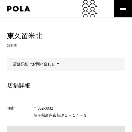
ペ
ー
ジ
の
コ
先
ン
頭
テ
東久留米北
で
ン
す
ツ
路面店
コ
エ
ン
リ
テ
ア
店舗詳細
お問い合わせ
ン
で
ツ
す
エ
店舗詳細
リ
ア
へ
住所
〒352-0032
埼玉県新座市新堀１－１４－９