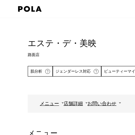
ペ
ー
ジ
コ
の
ン
先
テ
エステ・デ・美映
頭
ン
で
路面店
ツ
す
エ
肌分析
ジェンダーレス対応
ビューティーマ
コ
リ
ン
ア
テ
で
ン
す
メニュー
店舗詳細
お問い合わせ
ツ
詳しくはこちら
エ
リ
ア
メニュー