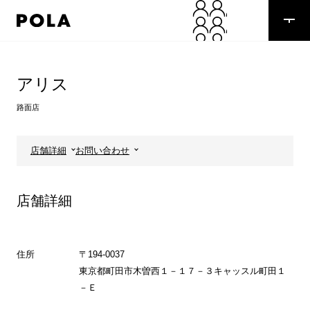
ペ
ー
ジ
の
コ
先
ン
頭
テ
アリス
で
ン
す
ツ
路面店
コ
エ
ン
リ
テ
ア
店舗詳細
お問い合わせ
ン
で
ツ
す
エ
店舗詳細
リ
ア
へ
住所
〒194-0037
東京都町田市木曽西１－１７－３キャッスル町田１
－Ｅ