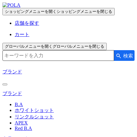
ペ
ー
ショッピングメニューを開く
ショッピングメニューを閉じる
ジ
店舗を探す
の
先
カート
頭
で
グローバルメニューを開く
グローバルメニューを閉じる
す
検索
検索キーワード入力
コ
ン
ブランド
テ
ン
ツ
ブランド
エ
リ
B.A
ア
ホワイトショット
へ
リンクルショット
APEX
Red B.A