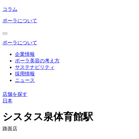
コラム
ポーラについて
ポーラについて
企業情報
ポーラ美容の考え方
サステナビリティ
採用情報
ニュース
店舗を探す
日本
コ
ン
シスタス泉体育館駅
テ
ン
路面店
ツ