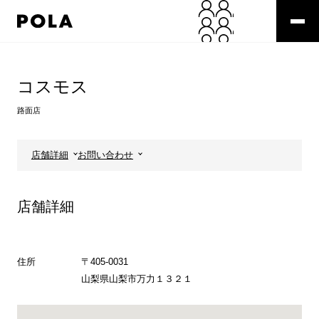
ペ
ー
ジ
の
コ
先
ン
頭
テ
コスモス
で
ン
す
ツ
路面店
コ
エ
ン
リ
テ
ア
店舗詳細
お問い合わせ
ン
で
ツ
す
エ
店舗詳細
リ
ア
へ
住所
〒405-0031
山梨県山梨市万力１３２１