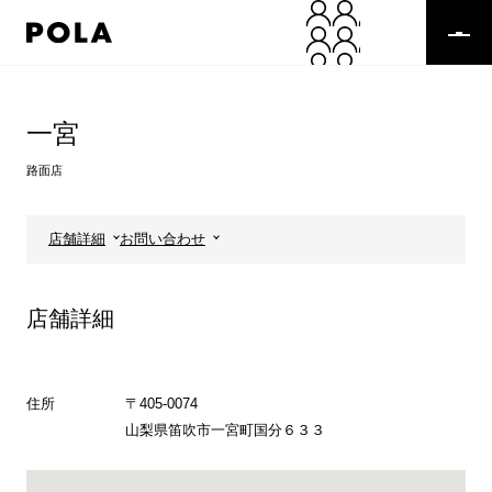
ペ
ー
ジ
の
コ
先
ン
頭
テ
一宮
で
ン
す
ツ
路面店
コ
エ
ン
リ
テ
ア
店舗詳細
お問い合わせ
ン
で
ツ
す
エ
店舗詳細
リ
ア
へ
住所
〒405-0074
山梨県笛吹市一宮町国分６３３