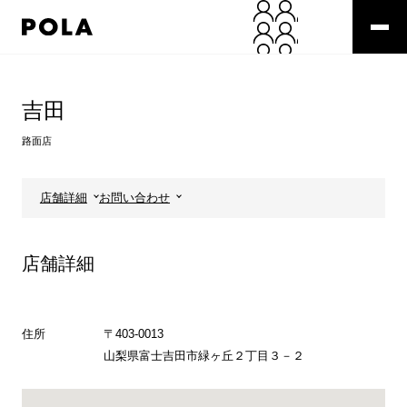
ペ
ー
ジ
の
コ
先
ン
頭
テ
吉田
で
ン
す
ツ
路面店
コ
エ
ン
リ
テ
ア
店舗詳細
お問い合わせ
ン
で
ツ
す
エ
店舗詳細
リ
ア
へ
住所
〒403-0013
山梨県富士吉田市緑ヶ丘２丁目３－２