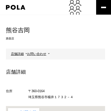
ペ
ー
ジ
の
コ
先
ン
頭
テ
熊谷吉岡
で
ン
す
ツ
路面店
コ
エ
ン
リ
テ
ア
店舗詳細
お問い合わせ
ン
で
ツ
す
エ
店舗詳細
リ
ア
へ
住所
〒360-0164
埼玉県熊谷市楊井１７３２－４