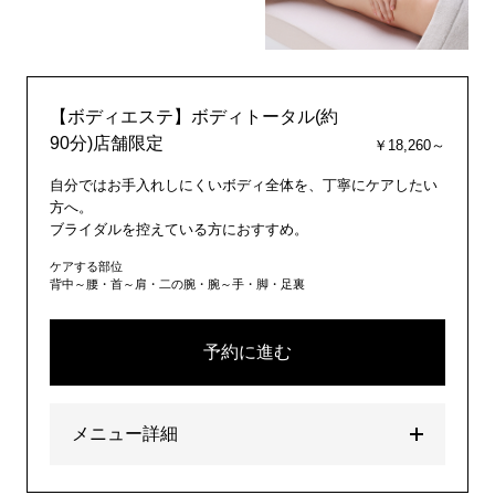
【ボディエステ】ボディトータル(約
90分)店舗限定
￥18,260～
自分ではお手入れしにくいボディ全体を、丁寧にケアしたい
方へ。
ブライダルを控えている方におすすめ。
ケアする部位
背中～腰・首～肩・二の腕・腕～手・脚・足裏
予約に進む
メニュー詳細