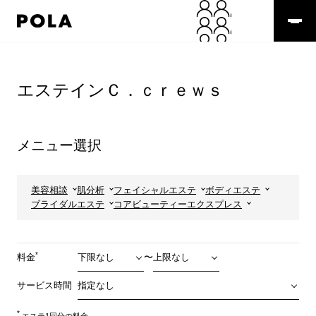
ペ
ー
ジ
の
コ
先
ン
頭
テ
エステインＣ．ｃｒｅｗｓ
で
ン
す
ツ
コ
エ
ン
リ
メニュー選択
テ
ア
ン
で
ツ
す
エ
美容相談
肌分析
フェイシャルエステ
ボディエステ
リ
ブライダルエステ
コアビューティーエクスプレス
ア
へ
*
料金
〜
サービス時間
*