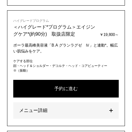
ハイグレードプログラム
＜ハイグレード*プログラム＞エイジン
グケア*(約90分) 取扱店限定
￥19,800～
ポーラ最高峰美容液「B.A グランラグゼ Ⅳ」と連動*。幅広
い肌悩みをケア。
ケアする部位
顔・ヘッド＆ショルダー・デコルテ・ヘッド・コアビューティー
※（振動）
予約に進む
メニュー詳細