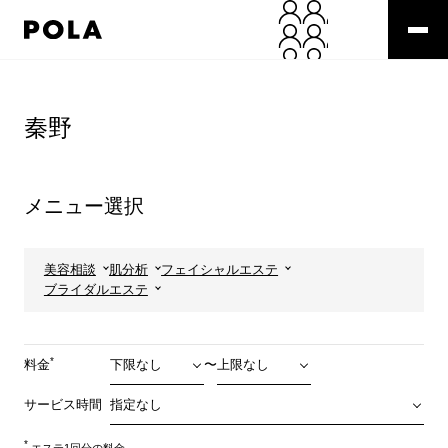
ペ
ー
ジ
の
コ
先
ン
頭
テ
秦野
で
ン
す
ツ
コ
エ
ン
リ
メニュー選択
テ
ア
ン
で
ツ
す
エ
美容相談
肌分析
フェイシャルエステ
リ
ブライダルエステ
ア
へ
*
料金
〜
サービス時間
*