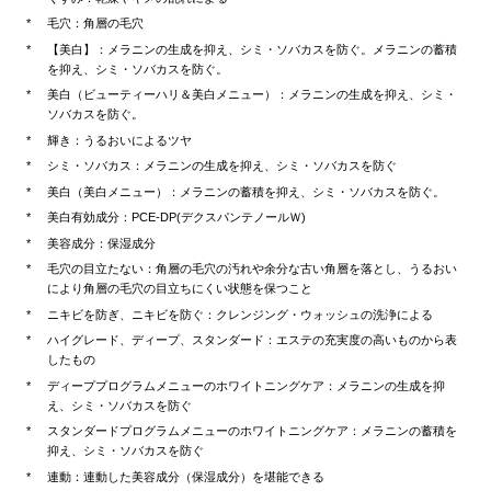
毛穴：角層の毛穴
【美白】：メラニンの生成を抑え、シミ・ソバカスを防ぐ。メラニンの蓄積
を抑え、シミ・ソバカスを防ぐ。
美白（ビューティーハリ＆美白メニュー）：メラニンの生成を抑え、シミ・
ソバカスを防ぐ。
輝き：うるおいによるツヤ
シミ・ソバカス：メラニンの生成を抑え、シミ・ソバカスを防ぐ
美白（美白メニュー）：メラニンの蓄積を抑え、シミ・ソバカスを防ぐ。
美白有効成分：PCE-DP(デクスパンテノールＷ)
美容成分：保湿成分
毛穴の目立たない：角層の毛穴の汚れや余分な古い角層を落とし、うるおい
により角層の毛穴の目立ちにくい状態を保つこと
ニキビを防ぎ、ニキビを防ぐ：クレンジング・ウォッシュの洗浄による
ハイグレード、ディープ、スタンダード：エステの充実度の高いものから表
したもの
ディーププログラムメニューのホワイトニングケア：メラニンの生成を抑
え、シミ・ソバカスを防ぐ
スタンダードプログラムメニューのホワイトニングケア：メラニンの蓄積を
抑え、シミ・ソバカスを防ぐ
連動：連動した美容成分（保湿成分）を堪能できる