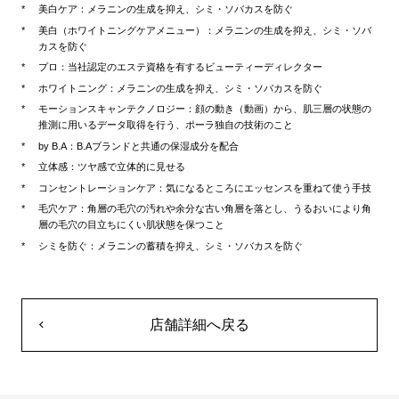
美白ケア：メラニンの生成を抑え、シミ・ソバカスを防ぐ
美白（ホワイトニングケアメニュー）：メラニンの生成を抑え、シミ・ソバ
カスを防ぐ
プロ：当社認定のエステ資格を有するビューティーディレクター
ホワイトニング：メラニンの生成を抑え、シミ・ソバカスを防ぐ
モーションスキャンテクノロジー：顔の動き（動画）から、肌三層の状態の
推測に用いるデータ取得を行う、ポーラ独自の技術のこと
by B.A：B.Aブランドと共通の保湿成分を配合
立体感：ツヤ感で立体的に見せる
コンセントレーションケア：気になるところにエッセンスを重ねて使う手技
毛穴ケア：角層の毛穴の汚れや余分な古い角層を落とし、うるおいにより角
層の毛穴の目立ちにくい肌状態を保つこと
シミを防ぐ：メラニンの蓄積を抑え、シミ・ソバカスを防ぐ
店舗詳細へ戻る